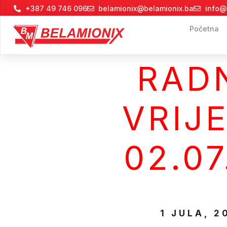
+387 49 746 096
belamionix@belamionix.ba
info@
Početna
RAD
VRIJ
02.07
1 JULA, 2