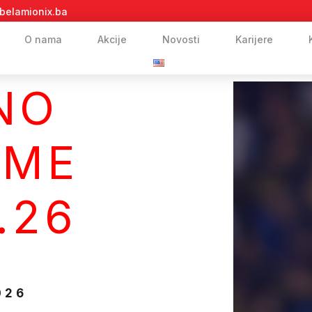
belamionix.ba
O nama
Akcije
Novosti
Karijere
NO
EME
.26
026