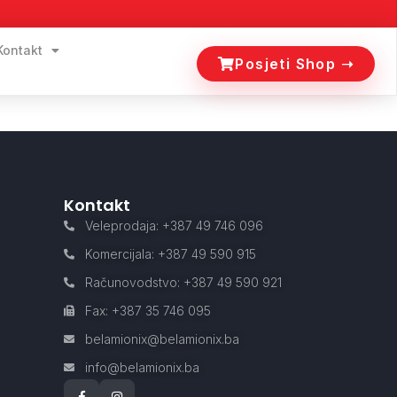
Kontakt
Posjeti Shop ➝
Kontakt
Veleprodaja: +387 49 746 096
Komercijala: +387 49 590 915
Računovodstvo: +387 49 590 921
Fax: +387 35 746 095
belamionix@belamionix.ba
info@belamionix.ba