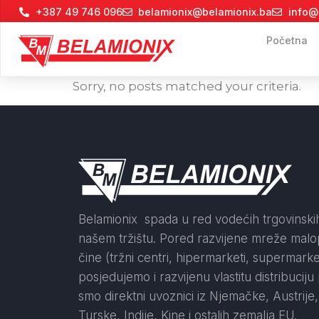
+387 49 746 096
belamionix@belamionix.ba
info@
Početna
Sorry, no posts matched your criteria.
Belamionix spada u red vodećih trgovinskih
našem tržištu. Pored razvijene mreže malo
čine (tržni centri, hipermarketi, supermark
posjedujemo i razvijenu vlastitu distribuciju 
smo direktni uvoznici iz Njemačke, Austrije, I
Turske, Indije, Kine i ostalih zemalja EU.