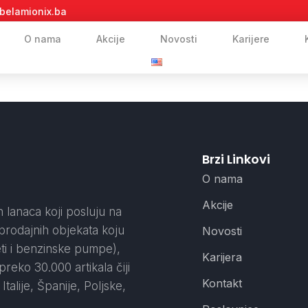
belamionix.ba
O nama
Akcije
Novosti
Karijere
Brzi Linkovi
O nama
Akcije
 lanaca koji posluju na
prodajnih objekata koju
Novosti
eti i benzinske pumpe),
Karijera
preko 30.000 artikala čiji
Kontakt
talije, Španije, Poljske,