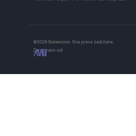
©2026 Belamionix. Sva prava zadržana.
Dizajnirano od: