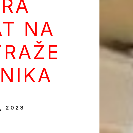
ARA
T NA
 TRAŽE
NIKA
, 2023