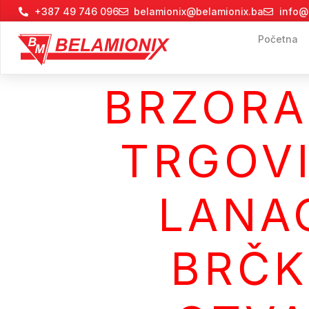
+387 49 746 096
belamionix@belamionix.ba
info@
Početna
BRZORA
TRGOVI
LANAC
BRČ