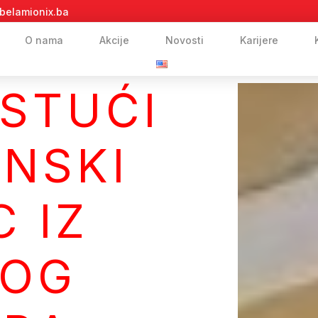
belamionix.ba
O nama
Akcije
Novosti
Karijere
STUĆI
NSKI
 IZ
KOG