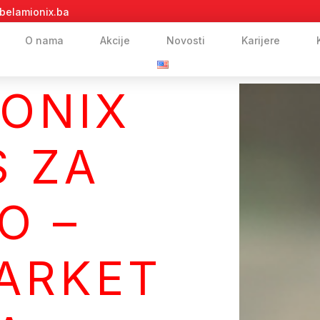
belamionix.ba
O nama
Akcije
Novosti
Karijere
ONIX
S ZA
O –
ARKET