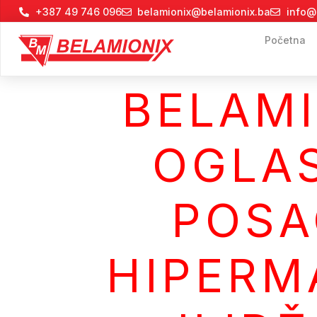
+387 49 746 096
belamionix@belamionix.ba
info@
Početna
BELAMI
OGLA
POSA
HIPERM