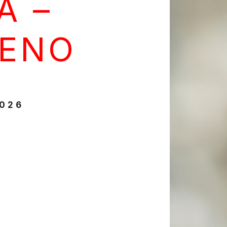
A –
ŠENO
2026