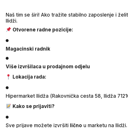
Naš tim se širi! Ako tražite stabilno zaposlenje i 
Ilidži.
Otvorene radne pozicije:
Magacinski radnik
Više izvršilaca u prodajnom odjelu
Lokacija rada:
Hipermarket Ilidža (Rakovnička cesta 58, Ilidža 7121
Kako se prijaviti?
Sve prijave možete izvršiti
lično
u marketu na Ilidži.