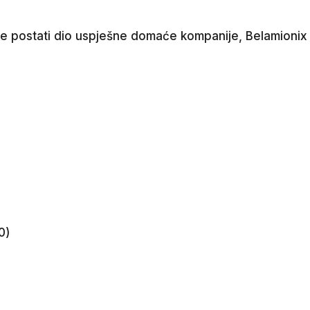
želite postati dio uspješne domaće kompanije, Belamion
0)