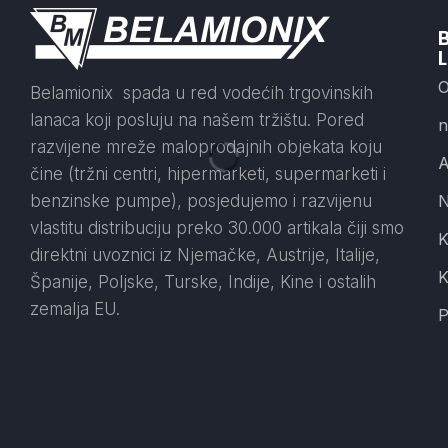
B
L
Belamionix spada u red vodećih trgovinskih
lanaca koji posluju na našem tržištu. Pored
razvijene mreže maloprodajnih objekata koju
A
čine (tržni centri, hipermarketi, supermarketi i
benzinske pumpe), posjedujemo i razvijenu
N
vlastitu distribuciju preko 30.000 artikala čiji smo
K
direktni uvoznici iz Njemačke, Austrije, Italije,
K
Španije, Poljske, Turske, Indije, Kine i ostalih
zemalja EU.
P