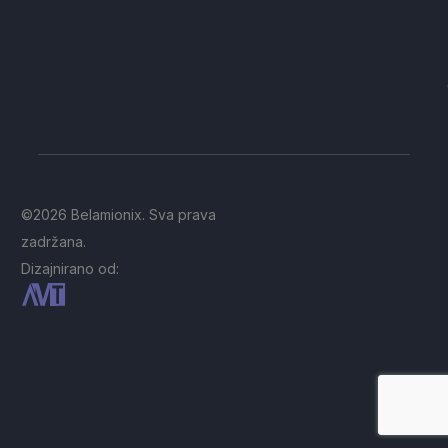
©2026 Belamionix. Sva prava
zadržana.
Dizajnirano od: